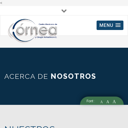
<
lun - vie : 8:00 a 16:00
MENU
55 2737 8393
ACERCA DE
NOSOTROS
Font :
A
A
A